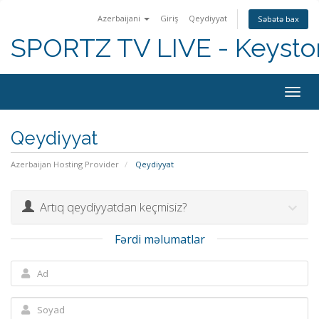
Azerbaijani
Giriş
Qeydiyyat
Səbətə bax
SPORTZ TV LIVE - Keyst
Togg
navig
Qeydiyyat
Azerbaijan Hosting Provider
Qeydiyyat
Artıq qeydiyyatdan keçmisiz?
Fərdi məlumatlar