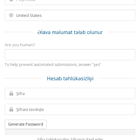
Əlavə məlumat tələb olunur
Are you human?
To help prevent automated submissions, answer "yes"
Hesab təhlükəsizliyi
Generate Password
Şifrə təhlükəsizliyi: Şifrənizi daxil edin