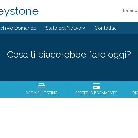
eystone
Italian
rchivio Domande
Stato del Network
Contattaci!
Cosa ti piacerebbe fare oggi?
ORDINA HOSTING
EFFETTUA PAGAMENTO
RI